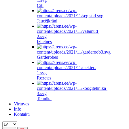
Citi
Jaucējkrāni
Izlietnes
Garderobes
Rozetes
Tehnika
Virtuves
Info
Kontakti