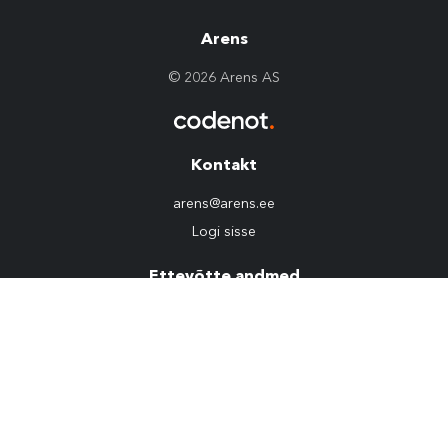
Arens
© 2026 Arens AS
Kontakt
arens@arens.ee
Logi sisse
Ettevõtte andmed
10254960
KMKR: EE100022292
Privaatsuspoliitika
Sotsiaalmeedia