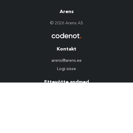
Arens
© 2026 Arens AS
Kontakt
arens@arens.ee
Logi sisse
Ettevõtte andmed
10254960
KMKR: EE100022292
Privaatsuspoliitika
Sotsiaalmeedia