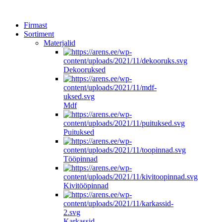
Firmast
Sortiment
Materjalid
Dekooruksed
Mdf
Puituksed
Tööpinnad
Kivitööpinnad
Karkassid