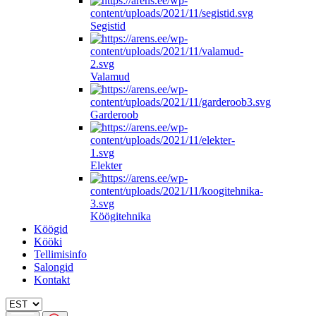
Segistid
Valamud
Garderoob
Elekter
Köögitehnika
Köögid
Kööki
Tellimisinfo
Salongid
Kontakt