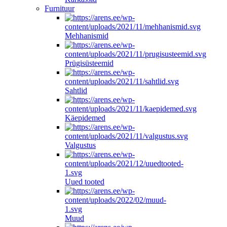
Furnituur
Mehhanismid
Prügisüsteemid
Sahtlid
Käepidemed
Valgustus
Uued tooted
Muud