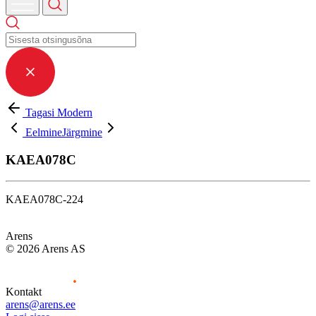
Tagasi Modern
Eelmine
Järgmine
KAEA078C
KAEA078C-224
Arens
© 2026 Arens AS
Kontakt
arens@arens.ee