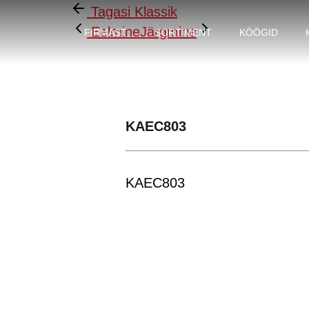
Tagasi Klassik
Eelmine
Järgmine
FIRMAST
SORTIMENT
KÖÖGID
KAEC803
KAEC803