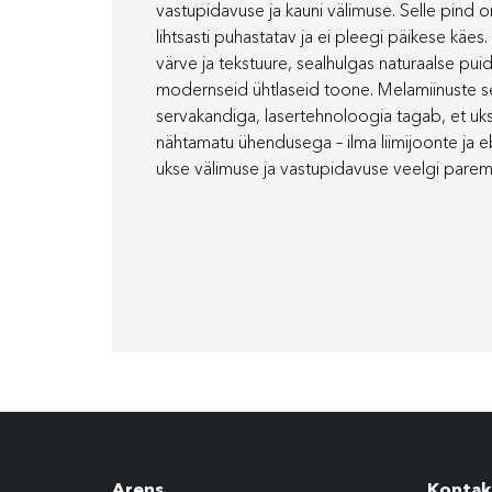
vastupidavuse ja kauni välimuse. Selle pind on 
lihtsasti puhastatav ja ei pleegi päikese käes.
värve ja tekstuure, sealhulgas naturaalse puid
modernseid ühtlaseid toone. Melamiinuste s
servakandiga, lasertehnoloogia tagab, et ukse
nähtamatu ühendusega – ilma liimijoonte ja 
ukse välimuse ja vastupidavuse veelgi parem
Arens
Kontak