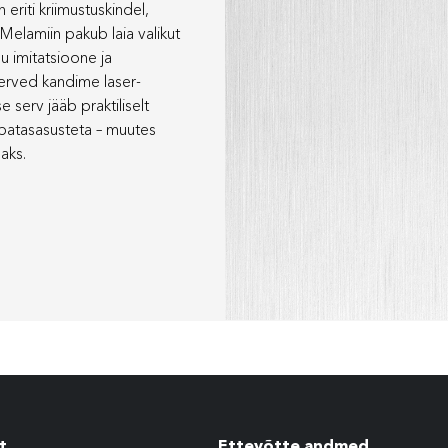
eriti kriimustuskindel,
 Melamiin pakub laia valikut
u imitatsioone ja
erved kandime laser-
 serv jääb praktiliselt
ebatasasusteta – muutes
aks.
t
Ettevõtte andmed