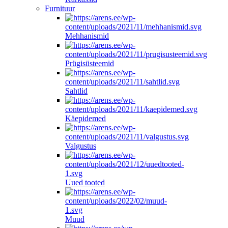
Furnituur
Mehhanismid
Prügisüsteemid
Sahtlid
Käepidemed
Valgustus
Uued tooted
Muud