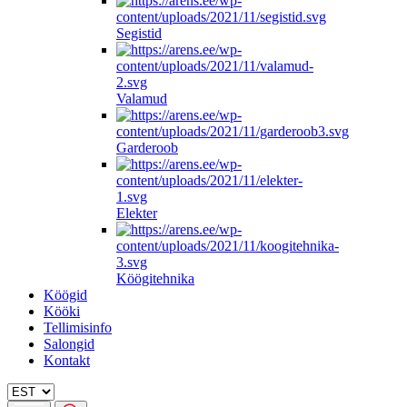
Segistid
Valamud
Garderoob
Elekter
Köögitehnika
Köögid
Kööki
Tellimisinfo
Salongid
Kontakt