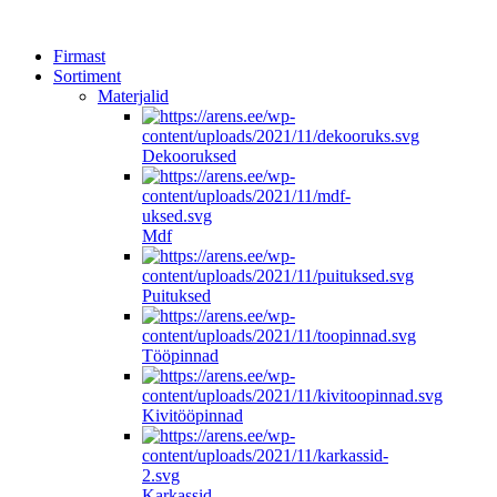
Firmast
Sortiment
Materjalid
Dekooruksed
Mdf
Puituksed
Tööpinnad
Kivitööpinnad
Karkassid