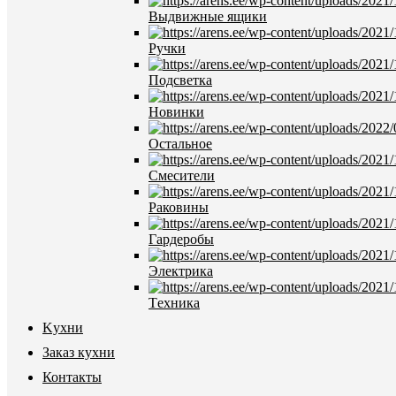
Выдвижные ящики
Ручки
Подсветка
Новинки
Oстальное
Смесители
Pаковины
Гардеробы
Электрика
Tехника
Kухни
Заказ кухни
Контакты