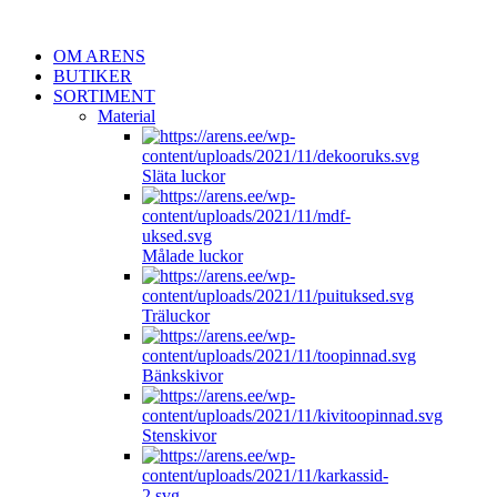
OM ARENS
BUTIKER
SORTIMENT
Material
Släta luckor
Målade luckor
Träluckor
Bänkskivor
Stenskivor