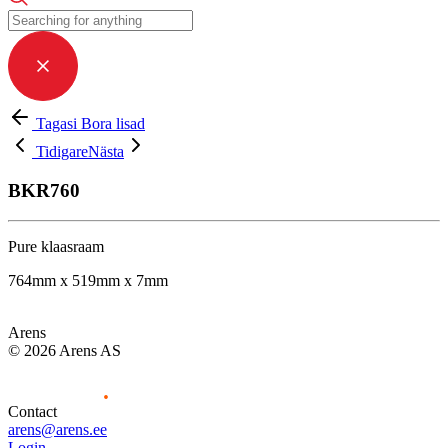
Tagasi Bora lisad
Tidigare
Nästa
BKR760
Pure klaasraam
764mm x 519mm x 7mm
Arens
© 2026 Arens AS
Contact
arens@arens.ee
Login