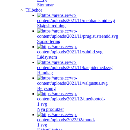
Stommar
Tillbehör
Skåpsinredning
Sopsortering
Lådsystem
Handtag
Belysning
Nya produkter