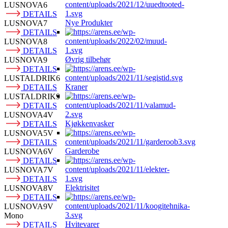
LUSNOVA6
DETAILS
Nye Produkter
LUSNOVA7
DETAILS
LUSNOVA8
DETAILS
Øvrig tilbehør
LUSNOVA9
DETAILS
LUSTALDRIK6
Kraner
DETAILS
LUSTALDRIK9
DETAILS
LUSNOVA4V
Kjøkkenvasker
DETAILS
LUSNOVA5V
DETAILS
Garderobe
LUSNOVA6V
DETAILS
LUSNOVA7V
DETAILS
Elektrisitet
LUSNOVA8V
DETAILS
LUSNOVA9V
Mono
Hvitevarer
DETAILS