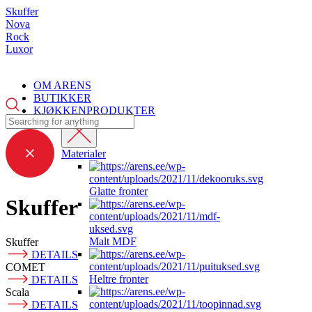
Skuffer
Nova
Rock
Luxor
OM ARENS
BUTIKKER
KJØKKENPRODUKTER
Materialer
Glatte fronter
Skuffer
Malt MDF
Skuffer
DETAILS
COMET
Heltre fronter
DETAILS
Scala
DETAILS