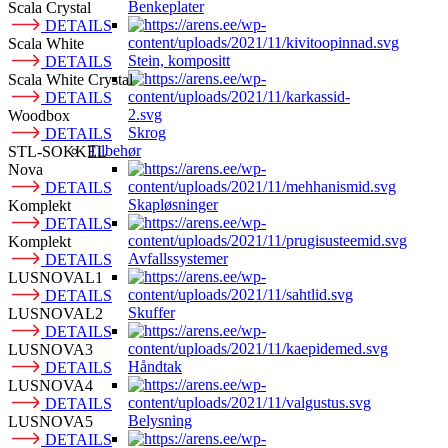
Benkeplater
Scala Crystal
DETAILS
Scala White
Stein, kompositt
DETAILS
Scala White Crystal
DETAILS
Woodbox
Skrog
DETAILS
Tilbehør
STL-SOKKEL
Nova
DETAILS
Skapløsninger
Komplekt
DETAILS
Komplekt
Avfallssystemer
DETAILS
LUSNOVAL1
DETAILS
Skuffer
LUSNOVAL2
DETAILS
LUSNOVA3
Håndtak
DETAILS
LUSNOVA4
DETAILS
Belysning
LUSNOVA5
DETAILS