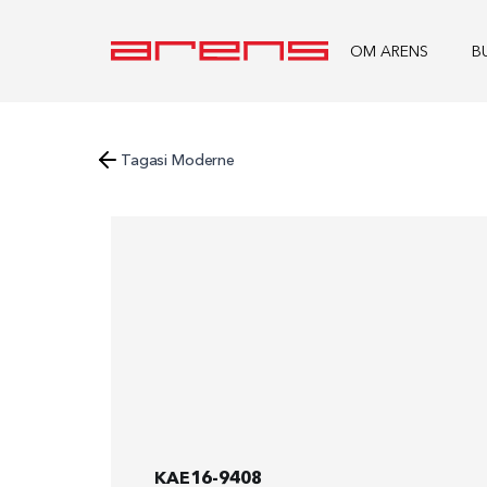
OM ARENS
B
Tagasi Moderne
KAE16-9408