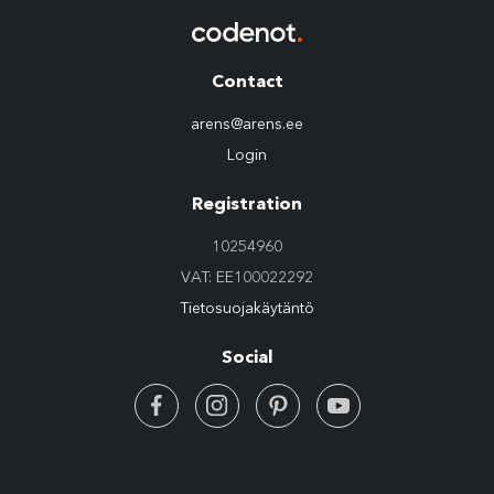
Contact
arens@arens.ee
Login
Registration
10254960
VAT: EE100022292
Tietosuojakäytäntö
Social