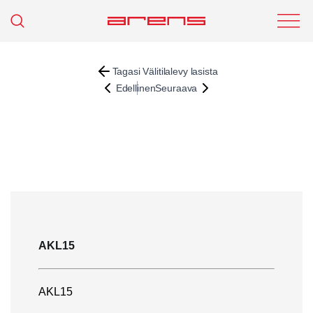
Tagasi Välitilalevy lasista
Edellinen
Seuraava
AKL15
AKL15