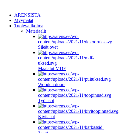
ARENSISTA
Myymälät
Tuotevalikoima
Materiaalit
Sileät ovet
Maalatut MDF
Wooden doors
Työtasot
Kivitasot