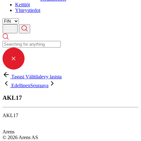
Keittiöt
Yhteystiedot
Tagasi Välitilalevy lasista
Edellinen
Seuraava
AKL17
AKL17
Arens
© 2026 Arens AS