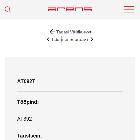
Tagasi Välitilalevyt
Edellinen
Seuraava
AT092T
Tööpind:
AT392
Taustsein: