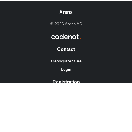
Arens
© 2026 Arens AS
Contact
arens@arens.ee
Login
Registration
10254960
VAT: EE100022292
Tietosuojakäytäntö
Social