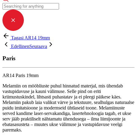
Tagasi AR14 19mm
Edellinen
Seuraava
Paris
AR14 Paris 19mm
Melamiin on mööbliuste puhul hinnatud materjal, mis ühendab
vastupidavuse ja kauni välimuse. Selle pind on eriti
kriimustuskindel, lihtsasti puhastatav ja ei pleegi päikese käes.
Melamiin pakub laia valikut värve ja tekstuure, sealhulgas naturaalse
puidu imitatsioone ja modernseid ühtlaseid toone. Melamiinuste
served kandime laser-servakandiga, lasertehnoloogia tagab, et ukse
serv jääb praktiliselt nähtamatu ühendusega – ilma liimijoonte ja
ebatasasusteta – muutes ukse välimuse ja vastupidavuse veelgi
paremaks.