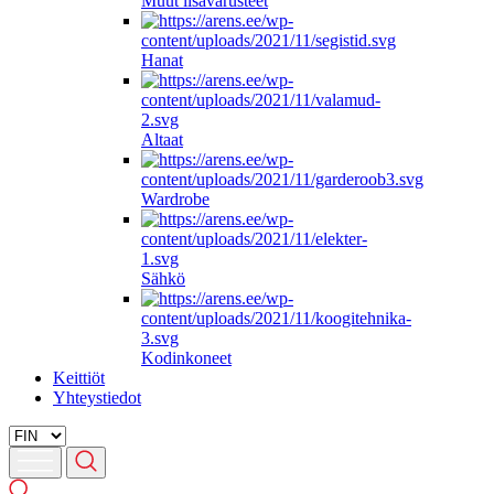
Muut lisävarusteet
Hanat
Altaat
Wardrobe
Sähkö
Kodinkoneet
Keittiöt
Yhteystiedot