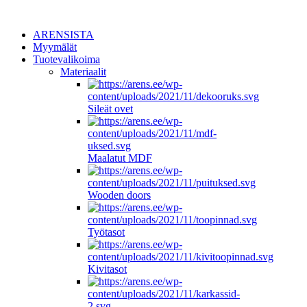
ARENSISTA
Myymälät
Tuotevalikoima
Materiaalit
Sileät ovet
Maalatut MDF
Wooden doors
Työtasot
Kivitasot