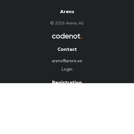
Arens
© 2026 Arens AS
Contact
arens@arens.ee
Login
Registration
10254960
VAT: EE100022292
Tietosuojakäytäntö
Social