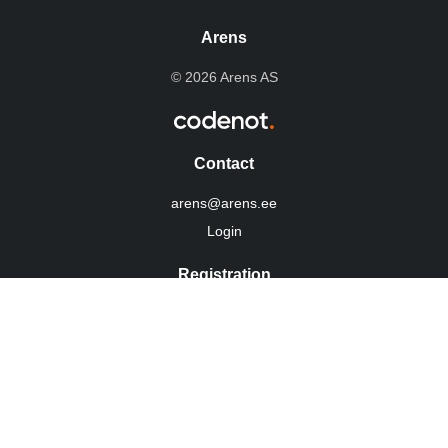
Arens
© 2026 Arens AS
Contact
arens@arens.ee
Login
Registration
10254960
VAT: EE100022292
Personvernerklæring
Social