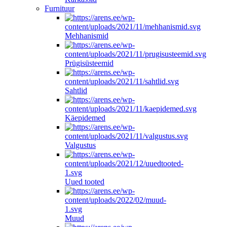
Furnituur
Mehhanismid
Prügisüsteemid
Sahtlid
Käepidemed
Valgustus
Uued tooted
Muud