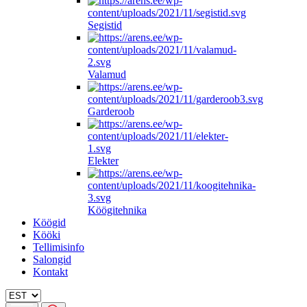
Segistid
Valamud
Garderoob
Elekter
Köögitehnika
Köögid
Kööki
Tellimisinfo
Salongid
Kontakt