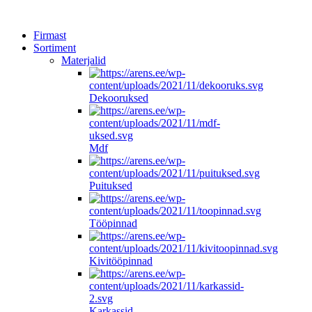
Firmast
Sortiment
Materjalid
Dekooruksed
Mdf
Puituksed
Tööpinnad
Kivitööpinnad
Karkassid