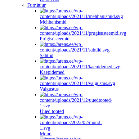
Furnituur
Mehhanismid
Prügisüsteemid
Sahtlid
Käepidemed
Valgustus
Uued tooted
Muud