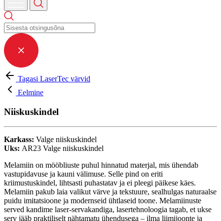
Tagasi LaserTec värvid
Eelmine
Niiskuskindel
Karkass:
Valge niiskuskindel
Uks:
AR23 Valge niiskuskindel
Melamiin on mööbliuste puhul hinnatud materjal, mis ühendab
vastupidavuse ja kauni välimuse. Selle pind on eriti
kriimustuskindel, lihtsasti puhastatav ja ei pleegi päikese käes.
Melamiin pakub laia valikut värve ja tekstuure, sealhulgas naturaalse
puidu imitatsioone ja modernseid ühtlaseid toone. Melamiinuste
served kandime laser-servakandiga, lasertehnoloogia tagab, et ukse
serv jääb praktiliselt nähtamatu ühendusega – ilma liimijoonte ja